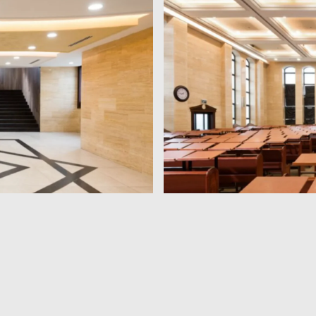
ת:
חבקוק הנביא 21 בית שמש
דוא"ל:
office@avd.co.il
טלפו