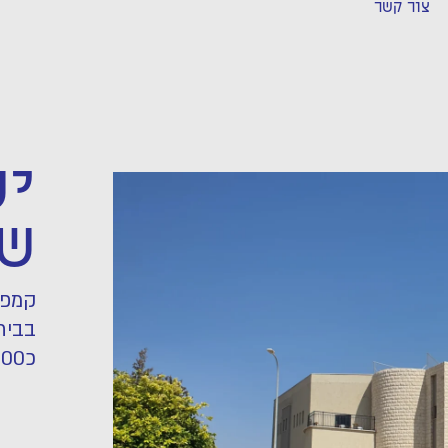
צור קשר
יש
שמ
קמפו
כ10,000 מ"ר.